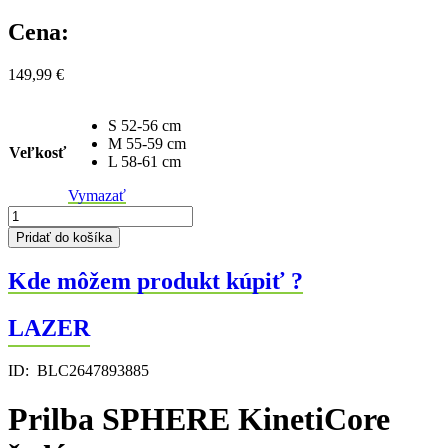
Cena:
149,99
€
S 52-56 cm
M 55-59 cm
Veľkosť
L 58-61 cm
Vymazať
množstvo
Prilba
Pridať do košíka
SPHERE
KinetiCore
Kde môžem produkt kúpiť ?
šedá
LAZER
ID:
BLC2647893885
Prilba SPHERE KinetiCore