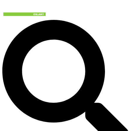
Preskočiť
na
obsah